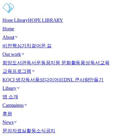
Hope Library
HOPE LIBRARY
Home
About
비전
핵심가치
걸어온 길
Our work
희망도서관
독서운동
꿈지원 문화활동
품성독서교육
교육프로그램
KQCI 생각독서
품성다이어리
DNL 큰사람만들기
Library
앱 소개
Campaigns
후원
News
문의
자료실
활동소식
공지