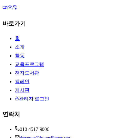
바로가기
홈
소개
활동
교육프로그램
전자도서관
캠페인
게시판
관리자 로그인
연락처
010-4517-9006
dreamer@hopeslibrary.org