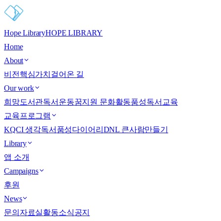
Hope Library
HOPE LIBRARY
Home
About
비전
핵심가치
걸어온 길
Our work
희망도서관
독서운동
꿈지원 문화활동
품성독서교육
교육프로그램
KQCI 생각독서
품성다이어리
DNL 큰사람만들기
Library
앱 소개
Campaigns
후원
News
문의
자료실
활동소식
공지