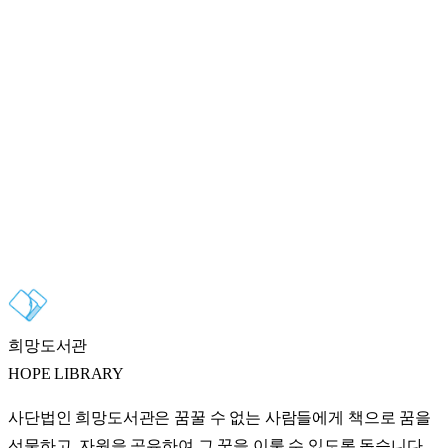
2022
년
꿈지원 문화활동 확대
23
2023
년
Hopelibrary 무료독서어플 출시
24
2024
년
글로벌 독서지도사 자격증 프로그램 시작
희망도서관
HOPE LIBRARY
사단법인 희망도서관은 꿈꿀 수 없는 사람들에게 책으로 꿈을
선물하고, 자원을 공유하여 그 꿈을 이룰 수 있도록 돕습니다.