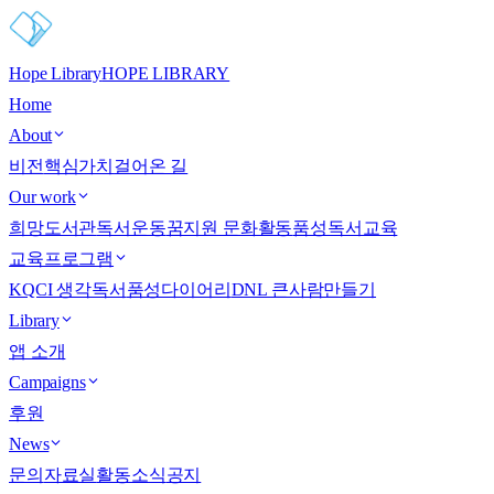
Hope Library
HOPE LIBRARY
Home
About
비전
핵심가치
걸어온 길
Our work
희망도서관
독서운동
꿈지원 문화활동
품성독서교육
교육프로그램
KQCI 생각독서
품성다이어리
DNL 큰사람만들기
Library
앱 소개
Campaigns
후원
News
문의
자료실
활동소식
공지